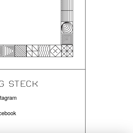
G STECK
stagram
cebook