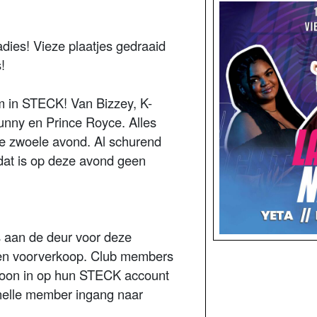
ladies! Vieze plaatjes gedraaid
s!
 in STECK! Van Bizzey, K-
unny en Prince Royce. Alles
ze zwoele avond. Al schurend
dat is op deze avond geen
ts aan de deur voor deze
een voorverkoop. Club members
efoon in op hun STECK account
nelle member ingang naar