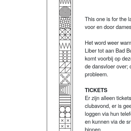
This one is for the 
voor en door dame
Het word weer warm
Liber tot aan Bad B
komt voorbij op de
de dansvloer over; 
probleem.
TICKETS
Er zijn alleen ticke
clubavond, er is g
loggen via hun tel
en kunnen via de s
binnen.