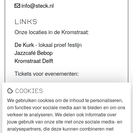
info@steck.nl
LINKS
Onze locaties in de Kromstraat:
De Kurk
- lokaal proef festijn
Jazzcafé Bebop
Kromstraat Delft
Tickets voor evenementen:
STECK tickets
Cookies
De Kurk tickets
We gebruiken cookies om de inhoud te personaliseren,
Jazzcafé Bebop tickets
om functies voor sociale media aan te bieden en om ons
VOLG STECK
verkeer te analyseren. We delen ook informatie over
jouw gebruik van onze site met onze sociale media- en
Instagram
analysepartners, die deze kunnen combineren met