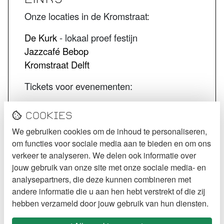
Onze locaties in de Kromstraat:
De Kurk
- lokaal proef festijn
Jazzcafé Bebop
Kromstraat Delft
Tickets voor evenementen:
STECK tickets
Cookies
De Kurk tickets
We gebruiken cookies om de inhoud te personaliseren,
Jazzcafé Bebop tickets
om functies voor sociale media aan te bieden en om ons
VOLG STECK
verkeer te analyseren. We delen ook informatie over
jouw gebruik van onze site met onze sociale media- en
Instagram
analysepartners, die deze kunnen combineren met
andere informatie die u aan hen hebt verstrekt of die zij
Facebook
hebben verzameld door jouw gebruik van hun diensten.