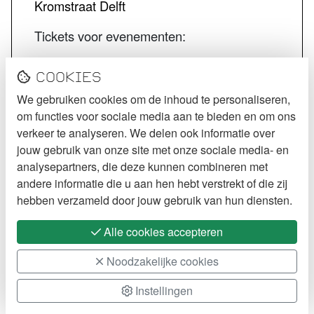
Kromstraat Delft
Tickets voor evenementen:
STECK tickets
Cookies
De Kurk tickets
We gebruiken cookies om de inhoud te personaliseren,
Jazzcafé Bebop tickets
om functies voor sociale media aan te bieden en om ons
VOLG STECK
verkeer te analyseren. We delen ook informatie over
jouw gebruik van onze site met onze sociale media- en
Instagram
analysepartners, die deze kunnen combineren met
andere informatie die u aan hen hebt verstrekt of die zij
Facebook
hebben verzameld door jouw gebruik van hun diensten.
Alle cookies accepteren
Noodzakelijke cookies
Instellingen
2026 STECK
Cookie Policy
Webdesign:
XD
designers