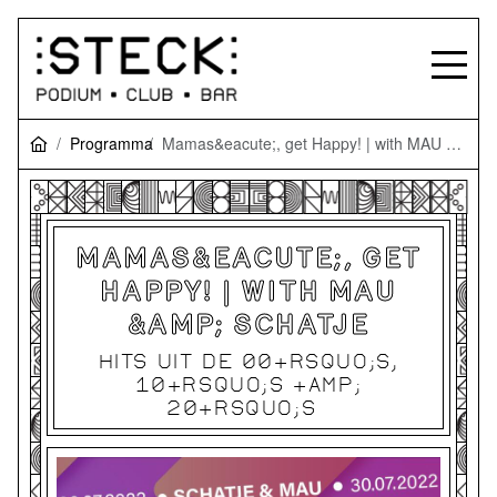
Programma
Mamas&eacute;, get Happy! | with MAU &amp; SCHATJE
MAMAS&EACUTE;, GET
HAPPY! | WITH MAU
&AMP; SCHATJE
HITS UIT DE 00&RSQUO;S,
10&RSQUO;S &AMP;
20&RSQUO;S