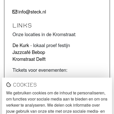
info@steck.nl
LINKS
Onze locaties in de Kromstraat:
De Kurk
- lokaal proef festijn
Jazzcafé Bebop
Kromstraat Delft
Tickets voor evenementen:
STECK tickets
Cookies
De Kurk tickets
We gebruiken cookies om de inhoud te personaliseren,
Jazzcafé Bebop tickets
om functies voor sociale media aan te bieden en om ons
VOLG STECK
verkeer te analyseren. We delen ook informatie over
jouw gebruik van onze site met onze sociale media- en