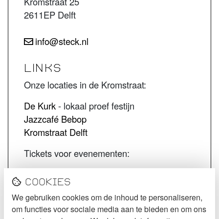
Kromstraat 25
2611EP Delft
info@steck.nl
LINKS
Onze locaties in de Kromstraat:
De Kurk
- lokaal proef festijn
Jazzcafé Bebop
Kromstraat Delft
Tickets voor evenementen:
STECK tickets
Cookies
De Kurk tickets
We gebruiken cookies om de inhoud te personaliseren,
Jazzcafé Bebop tickets
om functies voor sociale media aan te bieden en om ons