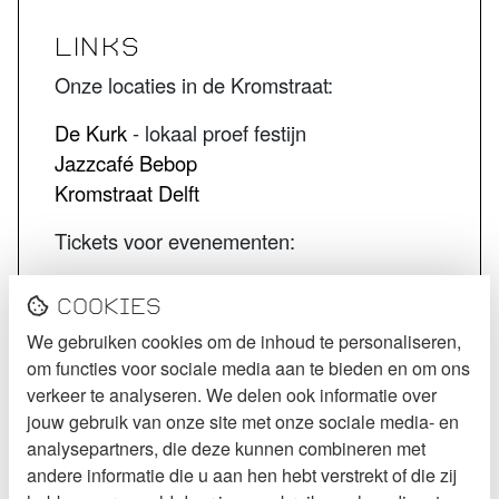
LINKS
Onze locaties in de Kromstraat:
De Kurk
- lokaal proef festijn
Jazzcafé Bebop
Kromstraat Delft
Tickets voor evenementen:
STECK tickets
Cookies
De Kurk tickets
We gebruiken cookies om de inhoud te personaliseren,
Jazzcafé Bebop tickets
om functies voor sociale media aan te bieden en om ons
VOLG STECK
verkeer te analyseren. We delen ook informatie over
jouw gebruik van onze site met onze sociale media- en
Instagram
analysepartners, die deze kunnen combineren met
andere informatie die u aan hen hebt verstrekt of die zij
Facebook