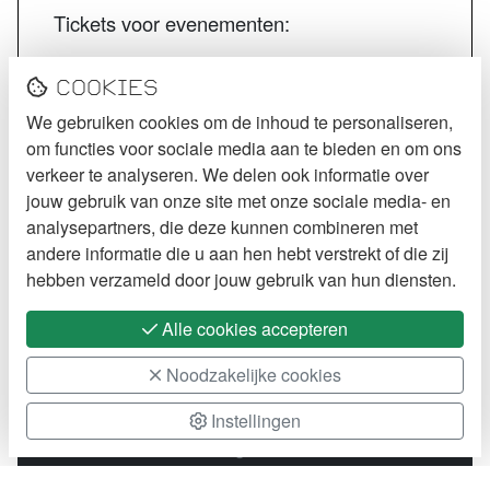
Tickets voor evenementen:
STECK tickets
Cookies
De Kurk tickets
We gebruiken cookies om de inhoud te personaliseren,
Jazzcafé Bebop tickets
om functies voor sociale media aan te bieden en om ons
VOLG STECK
verkeer te analyseren. We delen ook informatie over
jouw gebruik van onze site met onze sociale media- en
Instagram
analysepartners, die deze kunnen combineren met
andere informatie die u aan hen hebt verstrekt of die zij
Facebook
hebben verzameld door jouw gebruik van hun diensten.
Alle cookies accepteren
Noodzakelijke cookies
Instellingen
2026 STECK
Cookie Policy
Webdesign:
XD
designers