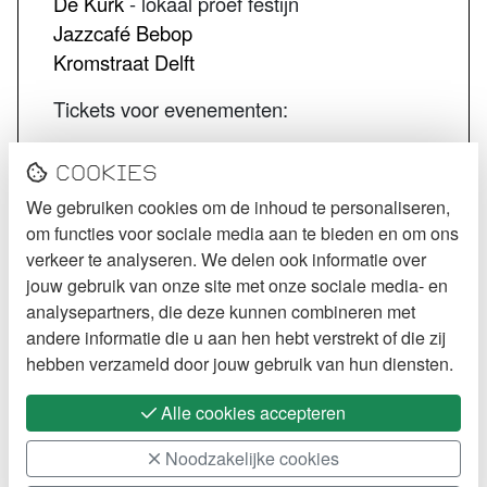
De Kurk
- lokaal proef festijn
Jazzcafé Bebop
Kromstraat Delft
Tickets voor evenementen:
STECK tickets
Cookies
De Kurk tickets
We gebruiken cookies om de inhoud te personaliseren,
Jazzcafé Bebop tickets
om functies voor sociale media aan te bieden en om ons
VOLG STECK
verkeer te analyseren. We delen ook informatie over
jouw gebruik van onze site met onze sociale media- en
Instagram
analysepartners, die deze kunnen combineren met
andere informatie die u aan hen hebt verstrekt of die zij
Facebook
hebben verzameld door jouw gebruik van hun diensten.
Alle cookies accepteren
Noodzakelijke cookies