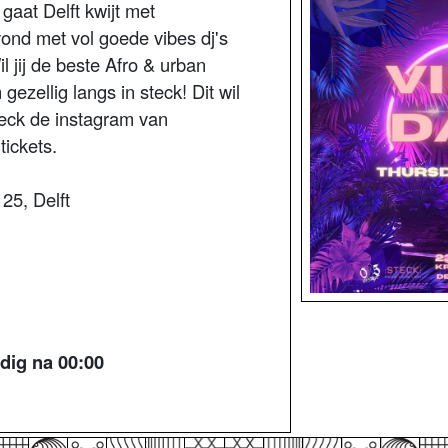
aat Delft kwijt met
ond met vol goede vibes dj's
l jij de beste Afro & urban
ezellig langs in steck! Dit wil
eck de instagram van
ickets.
25, Delft
ldig na 00:00