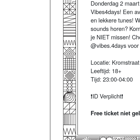
Donderdag 2 maart g
Vibes4days! Een av
en lekkere tunes! Wi
sounds horen? Kom g
je NIET missen! Ch
@vibes.4days voor t
Locatie: Kromstraat 
Leeftijd: 18+
Tijd: 23:00-04:00
❗️ID Verplicht❗️
Free ticket niet ge