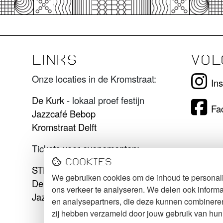
LINKS
VOL
Onze locaties in de Kromstraat:
In
De Kurk
- lokaal proef festijn
Fa
Jazzcafé Bebop
Kromstraat Delft
Tickets voor evenementen:
Cookies
STECK tickets
We gebruiken cookies om de inhoud te personali
De Kurk tickets
ons verkeer te analyseren. We delen ook informa
Jazzcafé Bebop tickets
en analysepartners, die deze kunnen combineren 
zij hebben verzameld door jouw gebruik van hun