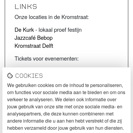
LINKS
Onze locaties in de Kromstraat:
De Kurk
- lokaal proef festijn
Jazzcafé Bebop
Kromstraat Delft
Tickets voor evenementen:
STECK tickets
Cookies
De Kurk tickets
We gebruiken cookies om de inhoud te personaliseren,
Jazzcafé Bebop tickets
om functies voor sociale media aan te bieden en om ons
VOLG STECK
verkeer te analyseren. We delen ook informatie over
jouw gebruik van onze site met onze sociale media- en
Instagram
analysepartners, die deze kunnen combineren met
andere informatie die u aan hen hebt verstrekt of die zij
Facebook
hebben verzameld door jouw gebruik van hun diensten.