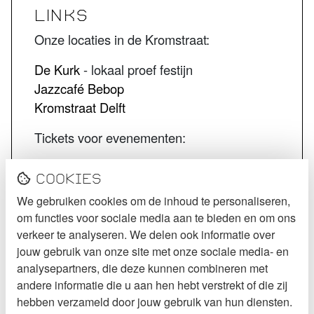
LINKS
Onze locaties in de Kromstraat:
De Kurk
- lokaal proef festijn
Jazzcafé Bebop
Kromstraat Delft
Tickets voor evenementen:
STECK tickets
Cookies
De Kurk tickets
We gebruiken cookies om de inhoud te personaliseren,
Jazzcafé Bebop tickets
om functies voor sociale media aan te bieden en om ons
VOLG STECK
verkeer te analyseren. We delen ook informatie over
jouw gebruik van onze site met onze sociale media- en
Instagram
analysepartners, die deze kunnen combineren met
andere informatie die u aan hen hebt verstrekt of die zij
Facebook
hebben verzameld door jouw gebruik van hun diensten.