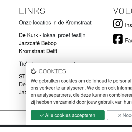
LINKS
VOL
Onze locaties in de Kromstraat:
In
De Kurk
- lokaal proef festijn
Fa
Jazzcafé Bebop
Kromstraat Delft
Tickets voor evenementen:
Cookies
STECK tickets
We gebruiken cookies om de inhoud te personali
De Kurk tickets
ons verkeer te analyseren. We delen ook informa
Jazzcafé Bebop tickets
en analysepartners, die deze kunnen combineren 
zij hebben verzameld door jouw gebruik van hun
Alle cookies accepteren
Nood