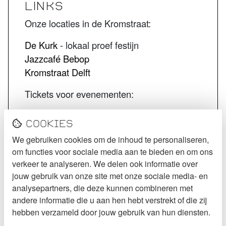
LINKS
Onze locaties in de Kromstraat:
De Kurk
- lokaal proef festijn
Jazzcafé Bebop
Kromstraat Delft
Tickets voor evenementen:
STECK tickets
Cookies
De Kurk tickets
We gebruiken cookies om de inhoud te personaliseren,
Jazzcafé Bebop tickets
om functies voor sociale media aan te bieden en om ons
VOLG STECK
verkeer te analyseren. We delen ook informatie over
jouw gebruik van onze site met onze sociale media- en
Instagram
analysepartners, die deze kunnen combineren met
andere informatie die u aan hen hebt verstrekt of die zij
Facebook
hebben verzameld door jouw gebruik van hun diensten.