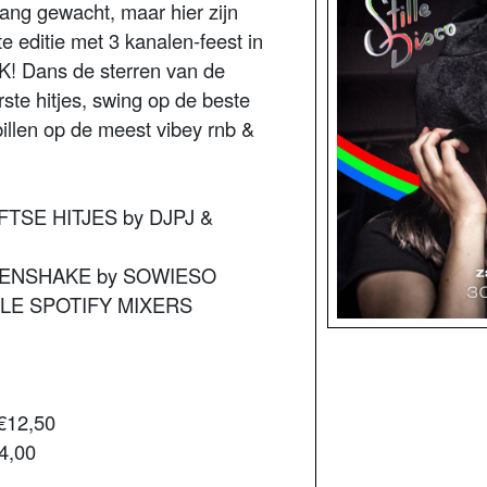
 lang gewacht, maar hier zijn
e editie met 3 kanalen-feest in
K! Dans de sterren van de
ste hitjes, swing op de beste
illen op de meest vibey rnb &
LFTSE HITJES by DJPJ &
ILLENSHAKE by SOWIESO
ILLE SPOTIFY MIXERS
 €12,50
4,00