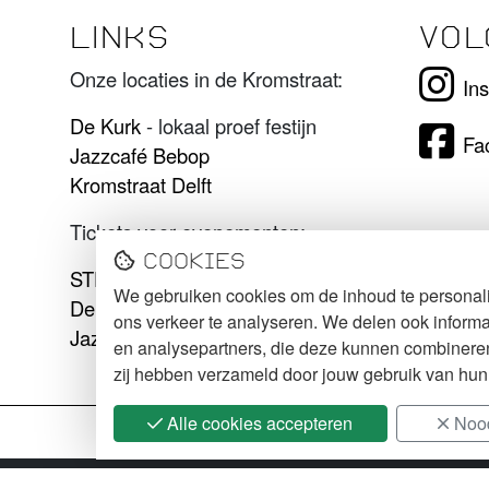
LINKS
VOL
Onze locaties in de Kromstraat:
In
De Kurk
- lokaal proef festijn
Fa
Jazzcafé Bebop
Kromstraat Delft
Tickets voor evenementen:
Cookies
STECK tickets
We gebruiken cookies om de inhoud te personali
De Kurk tickets
ons verkeer te analyseren. We delen ook informa
Jazzcafé Bebop tickets
en analysepartners, die deze kunnen combineren 
zij hebben verzameld door jouw gebruik van hun
Alle cookies accepteren
Nood
2026 STECK
Cookie Policy
Webdesign:
XD designe