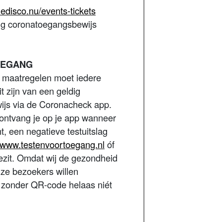
ledisco.nu/events-tickets
dig coronatoegangsbewijs
OEGANG
 maatregelen moet iedere
t zijn van een geldig
js via de Coronacheck app.
 ontvang je op je app wanneer
t, een negatieve testuitslag
www.testenvoortoegang.nl
óf
ezit. Omdat wij de gezondheid
nze bezoekers willen
 zonder QR-code helaas niét