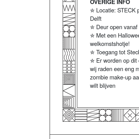
OVERIGE INFO
✮ Locatie: STECK po
Delft
✮ Deur open vanaf 
✮ Met een Halloween
welkomstshotje!
✮ Toegang tot Steck
✮ Er worden op dit 
wij raden een eng 
zombie make-up aa
wilt blijven