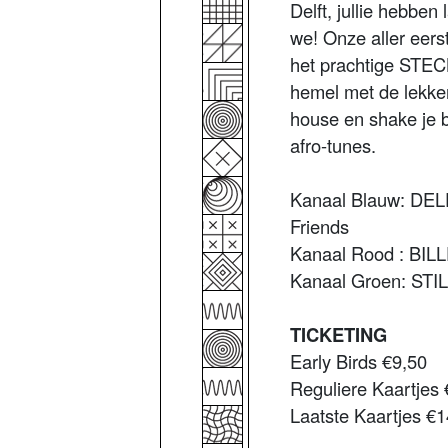
Delft, jullie hebben
we! Onze aller eerst
het prachtige STEC
hemel met de lekker
house en shake je b
afro-tunes.
Kanaal Blauw: DE
Friends
Kanaal Rood : B
Kanaal Groen: ST
TICKETING
Early Birds €9,50
Reguliere Kaartjes
Laatste Kaartjes €1