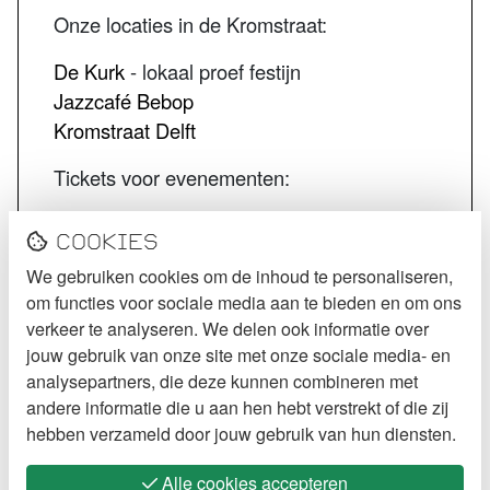
Onze locaties in de Kromstraat:
De Kurk
- lokaal proef festijn
Jazzcafé Bebop
Kromstraat Delft
Tickets voor evenementen:
STECK tickets
Cookies
De Kurk tickets
We gebruiken cookies om de inhoud te personaliseren,
Jazzcafé Bebop tickets
om functies voor sociale media aan te bieden en om ons
VOLG STECK
verkeer te analyseren. We delen ook informatie over
jouw gebruik van onze site met onze sociale media- en
Instagram
analysepartners, die deze kunnen combineren met
andere informatie die u aan hen hebt verstrekt of die zij
Facebook
hebben verzameld door jouw gebruik van hun diensten.
Alle cookies accepteren