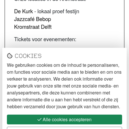
De Kurk
- lokaal proef festijn
Jazzcafé Bebop
Kromstraat Delft
Tickets voor evenementen:
STECK tickets
Cookies
De Kurk tickets
We gebruiken cookies om de inhoud te personaliseren,
Jazzcafé Bebop tickets
om functies voor sociale media aan te bieden en om ons
VOLG STECK
verkeer te analyseren. We delen ook informatie over
jouw gebruik van onze site met onze sociale media- en
Instagram
analysepartners, die deze kunnen combineren met
andere informatie die u aan hen hebt verstrekt of die zij
Facebook
hebben verzameld door jouw gebruik van hun diensten.
Alle cookies accepteren