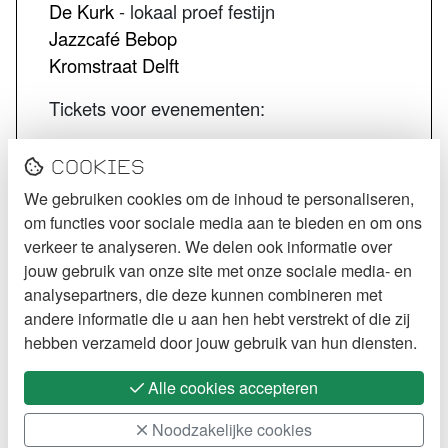
De Kurk
- lokaal proef festijn
Jazzcafé Bebop
Kromstraat Delft
Tickets voor evenementen:
STECK tickets
Cookies
De Kurk tickets
We gebruiken cookies om de inhoud te personaliseren,
Jazzcafé Bebop tickets
om functies voor sociale media aan te bieden en om ons
VOLG STECK
verkeer te analyseren. We delen ook informatie over
jouw gebruik van onze site met onze sociale media- en
Instagram
analysepartners, die deze kunnen combineren met
andere informatie die u aan hen hebt verstrekt of die zij
Facebook
hebben verzameld door jouw gebruik van hun diensten.
Alle cookies accepteren
Noodzakelijke cookies