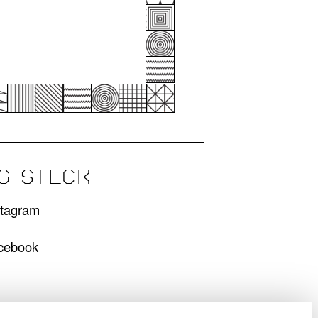
G STECK
stagram
cebook