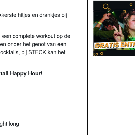
kerste hitjes en drankjes bij
in een complete workout op de
tsen onder het genot van één
cocktails, bij STECK kan het
ktail Happy Hour!
ight long