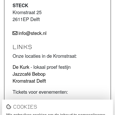
STECK
Kromstraat 25
2611EP Delft
info@steck.nl
LINKS
Onze locaties in de Kromstraat:
De Kurk
- lokaal proef festijn
Jazzcafé Bebop
Kromstraat Delft
Tickets voor evenementen:
STECK tickets
Cookies
De Kurk tickets
We gebruiken cookies om de inhoud te personaliseren,