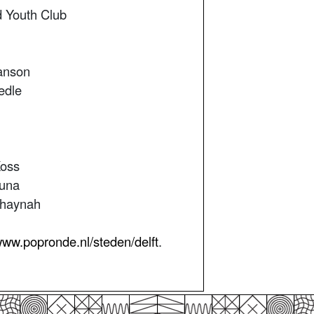
 Youth Club
anson
edle
Koss
Luna
Shaynah
ww.popronde.nl/steden/delft
.