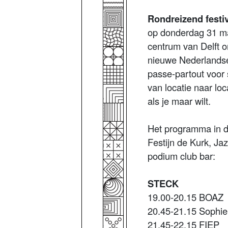
Rondreizend festi
op donderdag 31 ma
centrum van Delft o
nieuwe Nederlandse
passe-partout voor s
van locatie naar lo
als je maar wilt.
Het programma in d
Festijn de Kurk, J
podium club bar:
STECK
19.00-20.15 BOAZ
20.45-21.15 Sophie
21.45-22.15 FIEP