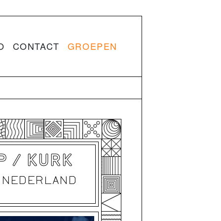
O
CONTACT
GROEPEN
P / KURK
N NEDERLAND