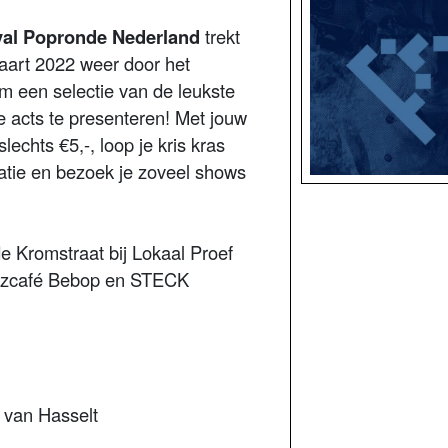
val Popronde Nederland
trekt
art 2022 weer door het
m een selectie van de leukste
 acts te presenteren! Met jouw
lechts €5,-, loop je kris kras
catie en bezoek je zoveel shows
e Kromstraat bij Lokaal Proef
azzcafé Bebop en STECK
 van Hasselt