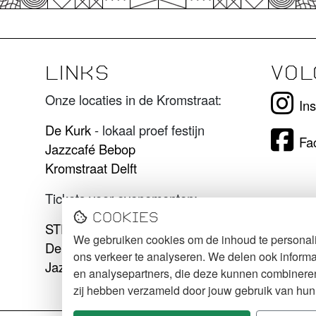
LINKS
VOL
Onze locaties in de Kromstraat:
In
De Kurk
- lokaal proef festijn
Fa
Jazzcafé Bebop
Kromstraat Delft
Tickets voor evenementen:
Cookies
STECK tickets
We gebruiken cookies om de inhoud te personali
De Kurk tickets
ons verkeer te analyseren. We delen ook informa
Jazzcafé Bebop tickets
en analysepartners, die deze kunnen combineren 
zij hebben verzameld door jouw gebruik van hun