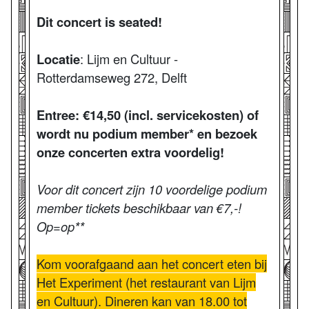
Dit concert is seated!
Locatie
: Lijm en Cultuur -
Rotterdamseweg 272, Delft
Entree: €14,50 (incl. servicekosten) of
wordt nu podium member* en bezoek
onze concerten extra voordelig!
Voor dit concert zijn 10 voordelige podium
member tickets beschikbaar van €7,-!
Op=op**
Kom voorafgaand aan het concert eten bij
Het Experiment (het restaurant van Lijm
en Cultuur). Dineren kan van 18.00 tot