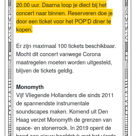
20.00 uur. Daarna loop je diect bij het
concert naar binnen. Reserveren doe je
door een ticket voor het POP'D diner te
kopen.
Er zijn maximaal 100 tickets beschikbaar.
Mocht dit concert vanwege Corona
maatregelen moeten worden uitgesteld,
blijven de tickets geldig.
Monomyth
Vijf Vliegende Hollanders die sinds 2011
de spannendste instrumentale
soundscapes maken. Komend uit Den
Haag verzet Monomyth de grenzen van
space- en stonerrock. In 2019 opent de
band een nieuw hoofdstuk met het vierde