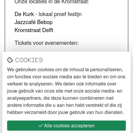
Onze locaties in de Kromstraat:
De Kurk
- lokaal proef festijn
Jazzcafé Bebop
Kromstraat Delft
Tickets voor evenementen:
STECK tickets
Cookies
De Kurk tickets
We gebruiken cookies om de inhoud te personaliseren,
Jazzcafé Bebop tickets
om functies voor sociale media aan te bieden en om ons
VOLG STECK
verkeer te analyseren. We delen ook informatie over
jouw gebruik van onze site met onze sociale media- en
Instagram
analysepartners, die deze kunnen combineren met
andere informatie die u aan hen hebt verstrekt of die zij
Facebook
hebben verzameld door jouw gebruik van hun diensten.
Alle cookies accepteren