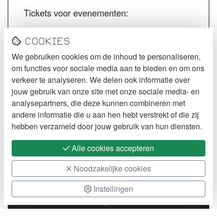
Tickets voor evenementen:
STECK tickets
Cookies
De Kurk tickets
We gebruiken cookies om de inhoud te personaliseren,
Jazzcafé Bebop tickets
om functies voor sociale media aan te bieden en om ons
VOLG STECK
verkeer te analyseren. We delen ook informatie over
jouw gebruik van onze site met onze sociale media- en
Instagram
analysepartners, die deze kunnen combineren met
andere informatie die u aan hen hebt verstrekt of die zij
Facebook
hebben verzameld door jouw gebruik van hun diensten.
Alle cookies accepteren
Noodzakelijke cookies
Instellingen
2026 STECK
Cookie Policy
Webdesign:
XD
designers