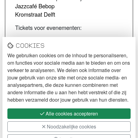
Jazzcafé Bebop
Kromstraat Delft
Tickets voor evenementen:
STECK tickets
Cookies
De Kurk tickets
We gebruiken cookies om de inhoud te personaliseren,
Jazzcafé Bebop tickets
om functies voor sociale media aan te bieden en om ons
VOLG STECK
verkeer te analyseren. We delen ook informatie over
jouw gebruik van onze site met onze sociale media- en
Instagram
analysepartners, die deze kunnen combineren met
andere informatie die u aan hen hebt verstrekt of die zij
Facebook
hebben verzameld door jouw gebruik van hun diensten.
Alle cookies accepteren
Noodzakelijke cookies