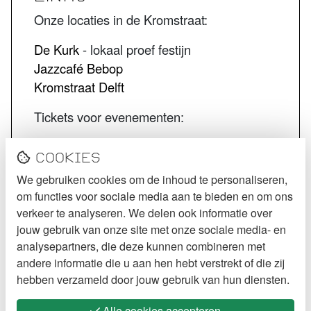
Onze locaties in de Kromstraat:
De Kurk
- lokaal proef festijn
Jazzcafé Bebop
Kromstraat Delft
Tickets voor evenementen:
STECK tickets
Cookies
De Kurk tickets
We gebruiken cookies om de inhoud te personaliseren,
Jazzcafé Bebop tickets
om functies voor sociale media aan te bieden en om ons
VOLG STECK
verkeer te analyseren. We delen ook informatie over
jouw gebruik van onze site met onze sociale media- en
Instagram
analysepartners, die deze kunnen combineren met
andere informatie die u aan hen hebt verstrekt of die zij
Facebook
hebben verzameld door jouw gebruik van hun diensten.
Alle cookies accepteren