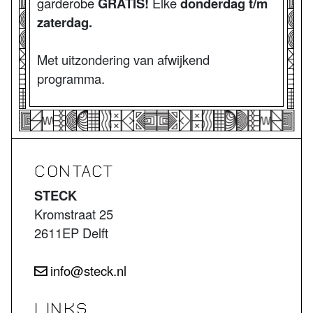
garderobe
GRATIS!
Elke
donderdag t/m
zaterdag.
Met uitzondering van afwijkend
programma.
CONTACT
STECK
Kromstraat 25
2611EP Delft
info@steck.nl
LINKS