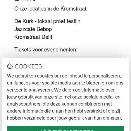
Onze locaties in de Kromstraat:
De Kurk
- lokaal proef festijn
Jazzcafé Bebop
Kromstraat Delft
Tickets voor evenementen:
STECK tickets
Cookies
De Kurk tickets
We gebruiken cookies om de inhoud te personaliseren,
Jazzcafé Bebop tickets
om functies voor sociale media aan te bieden en om ons
VOLG STECK
verkeer te analyseren. We delen ook informatie over
jouw gebruik van onze site met onze sociale media- en
Instagram
analysepartners, die deze kunnen combineren met
andere informatie die u aan hen hebt verstrekt of die zij
Facebook
hebben verzameld door jouw gebruik van hun diensten.
Alle cookies accepteren