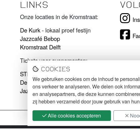
LINKS
VOL
Onze locaties in de Kromstraat:
In
De Kurk
- lokaal proef festijn
Fa
Jazzcafé Bebop
Kromstraat Delft
Tickets voor evenementen:
Cookies
STECK tickets
We gebruiken cookies om de inhoud te personali
De Kurk tickets
ons verkeer te analyseren. We delen ook informa
Jazzcafé Bebop tickets
en analysepartners, die deze kunnen combineren 
zij hebben verzameld door jouw gebruik van hun
Alle cookies accepteren
Nood
2026 STECK
Cookie Policy
Webdesign:
XD designe