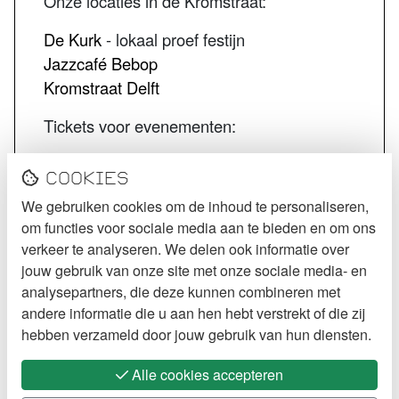
Onze locaties in de Kromstraat:
De Kurk
- lokaal proef festijn
Jazzcafé Bebop
Kromstraat Delft
Tickets voor evenementen:
STECK tickets
Cookies
De Kurk tickets
We gebruiken cookies om de inhoud te personaliseren,
Jazzcafé Bebop tickets
om functies voor sociale media aan te bieden en om ons
VOLG STECK
verkeer te analyseren. We delen ook informatie over
jouw gebruik van onze site met onze sociale media- en
Instagram
analysepartners, die deze kunnen combineren met
andere informatie die u aan hen hebt verstrekt of die zij
Facebook
hebben verzameld door jouw gebruik van hun diensten.
Alle cookies accepteren