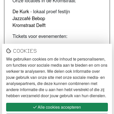
Onze locaties in de Kromstraat:
De Kurk
- lokaal proef festijn
Jazzcafé Bebop
Kromstraat Delft
Tickets voor evenementen:
STECK tickets
Cookies
De Kurk tickets
We gebruiken cookies om de inhoud te personaliseren,
Jazzcafé Bebop tickets
om functies voor sociale media aan te bieden en om ons
VOLG STECK
verkeer te analyseren. We delen ook informatie over
jouw gebruik van onze site met onze sociale media- en
Instagram
analysepartners, die deze kunnen combineren met
andere informatie die u aan hen hebt verstrekt of die zij
Facebook
hebben verzameld door jouw gebruik van hun diensten.
Alle cookies accepteren