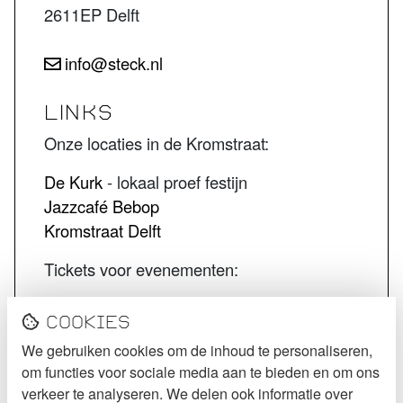
2611EP Delft
info@steck.nl
LINKS
Onze locaties in de Kromstraat:
De Kurk
- lokaal proef festijn
Jazzcafé Bebop
Kromstraat Delft
Tickets voor evenementen:
STECK tickets
Cookies
De Kurk tickets
We gebruiken cookies om de inhoud te personaliseren,
Jazzcafé Bebop tickets
om functies voor sociale media aan te bieden en om ons
VOLG STECK
verkeer te analyseren. We delen ook informatie over