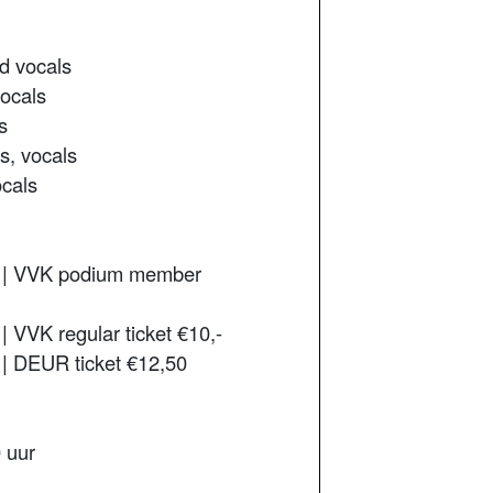
ad vocals
vocals
s
s, vocals
ocals
e | VVK podium member
| VVK regular ticket €10,-
 | DEUR ticket €12,50
 uur