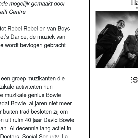
ede mogelijk gemaakt door
lft Centre
 tot Rebel Rebel en van Boys
Let’s Dance, de muziek van
e wordt bevlogen gebracht
t een groep muzikanten die
ikale activiteiten hun
e muzikale genius Bowie
at Bowie al jaren niet meer
 buiten trad besloten zij om
 uit ruim 40 jaar David Bowie
an. Al decennia lang actief in
Doctors, Social Security, La