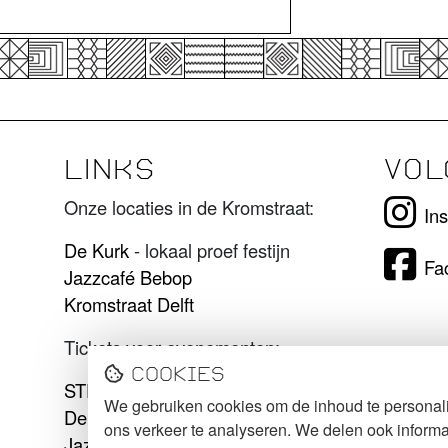
LINKS
VOL
Onze locaties in de Kromstraat:
In
De Kurk
- lokaal proef festijn
Fa
Jazzcafé Bebop
Kromstraat Delft
Tickets voor evenementen:
Cookies
STECK tickets
We gebruiken cookies om de inhoud te personali
De Kurk tickets
ons verkeer te analyseren. We delen ook informa
Jazzcafé Bebop tickets