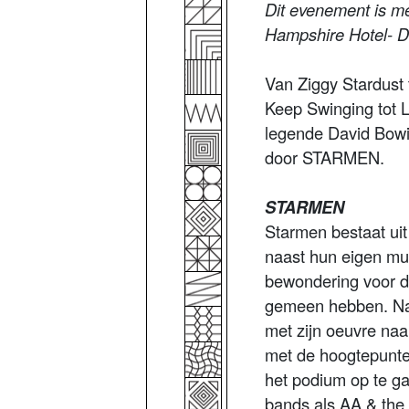
Dit evenement is m
Hampshire Hotel- De
Van Ziggy Stardust
Keep Swinging tot 
legende David Bowi
door STARMEN.
STARMEN
Starmen bestaat ui
naast hun eigen muz
bewondering voor d
gemeen hebben. Nad
met zijn oeuvre naar
met de hoogtepunten
het podium op te ga
bands als AA & the 