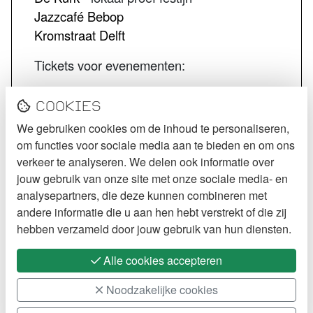
Jazzcafé Bebop
Kromstraat Delft
Tickets voor evenementen:
STECK tickets
Cookies
De Kurk tickets
We gebruiken cookies om de inhoud te personaliseren,
Jazzcafé Bebop tickets
om functies voor sociale media aan te bieden en om ons
VOLG STECK
verkeer te analyseren. We delen ook informatie over
jouw gebruik van onze site met onze sociale media- en
Instagram
analysepartners, die deze kunnen combineren met
andere informatie die u aan hen hebt verstrekt of die zij
Facebook
hebben verzameld door jouw gebruik van hun diensten.
Alle cookies accepteren
Noodzakelijke cookies